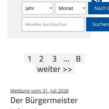
Nach D
1
2
3
…
8
weiter >>
Meldung vom
31. Juli 2026
Der Bürgermeister