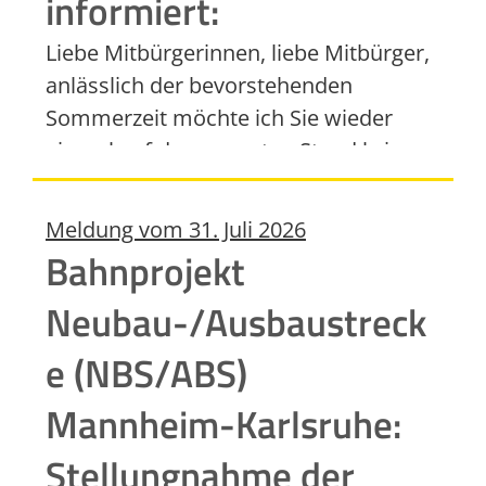
informiert:
Liebe Mitbürgerinnen, liebe Mitbürger,
anlässlich der bevorstehenden
Sommerzeit möchte ich Sie wieder
einmal auf den neuesten Stand bringen
und über aktuelle Entwicklungen
informieren. Hierbei begnüge ich mich
Meldung vom
31. Juli 2026
bewusst mit dem Blick auf unsere
Bahnprojekt
Kommune, wenngleich es auf
Neubau-/Ausbaustreck
Landkreis-, Landes-, Bundes- und
europäischer Ebene auch manches zu
e (NBS/ABS)
sagen und zu schreiben gäbe. 1. Das
Mannheim-Karlsruhe:
mit Abstand wichtigste Thema der
letzten Wochen und Monate betrifft
Stellungnahme der
und bewegt uns als Hambrückerinnen