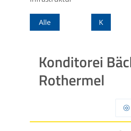
Alle
K
Konditorei Bäc
Rothermel