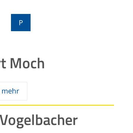
P
rt Moch
mehr
 Vogelbacher