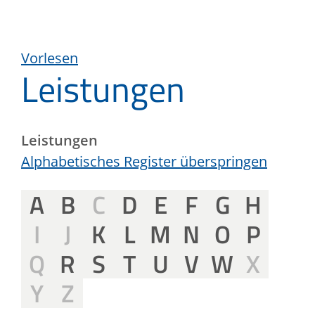
Vorlesen
Leistungen
Leistungen
Alphabetisches Register überspringen
A
B
C
D
E
F
G
H
I
J
K
L
M
N
O
P
Q
R
S
T
U
V
W
X
Y
Z