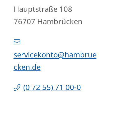
Hauptstraße 108
76707
Hambrücken
servicekonto@hambrue
cken.de
(0
72
55) 71
00-0