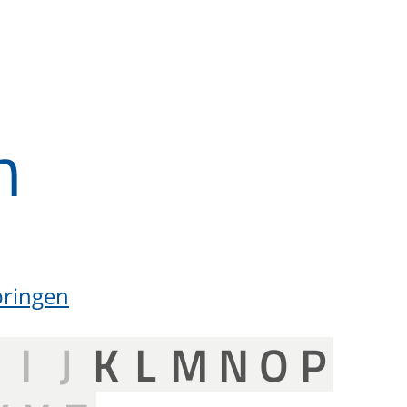
n
pringen
H
I
J
K
L
M
N
O
P