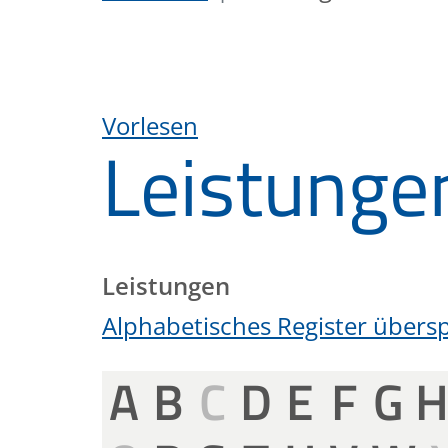
Vorlesen
Leistunge
Leistungen
Alphabetisches Register übers
A
B
C
D
E
F
G