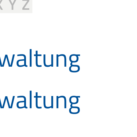
X
Y
Z
waltung
waltung