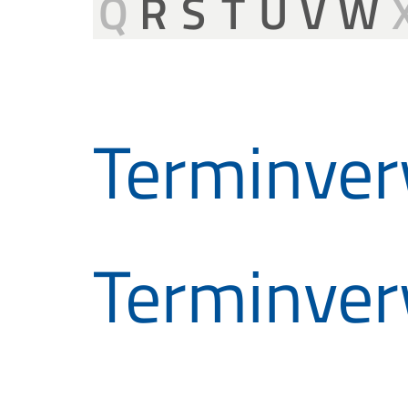
Q
R
S
T
U
V
W
Terminver
Terminver