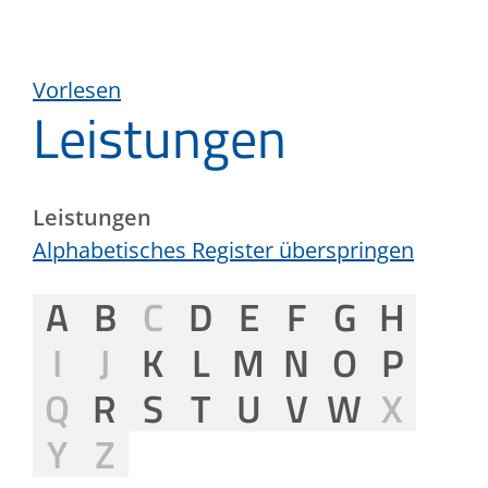
Vorlesen
Leistungen
Leistungen
Alphabetisches Register überspringen
A
B
C
D
E
F
G
H
I
J
K
L
M
N
O
P
Q
R
S
T
U
V
W
X
Y
Z