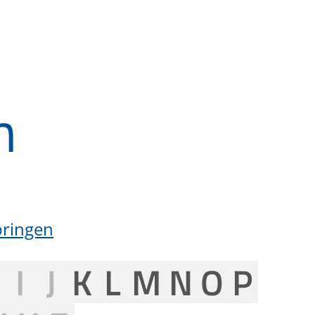
n
pringen
H
I
J
K
L
M
N
O
P