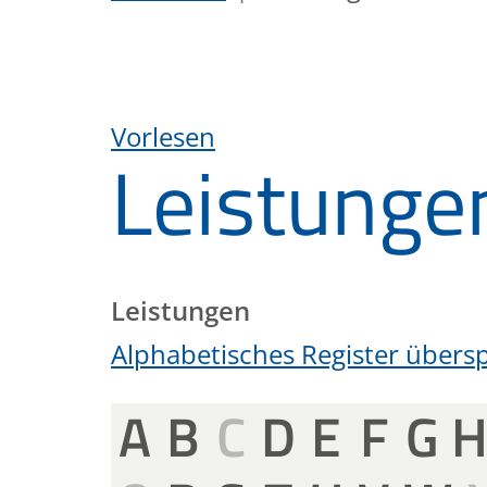
Vorlesen
Leistunge
Leistungen
Alphabetisches Register übers
A
B
C
D
E
F
G