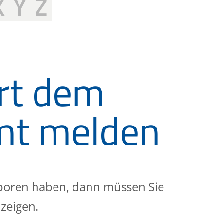
X
Y
Z
rt dem
mt melden
eboren haben, dann müssen Sie
zeigen.