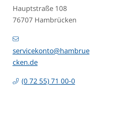
Hauptstraße 108
76707
Hambrücken
servicekonto@hambrue
cken.de
(0
72
55) 71
00-0