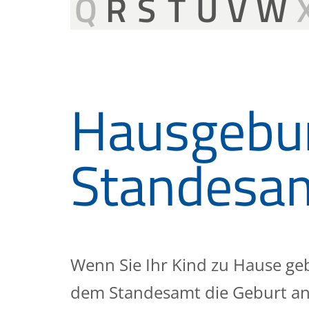
Q
R
S
T
U
V
W
Hausgebu
Standesa
Wenn Sie Ihr Kind zu Hause g
dem Standesamt die Geburt an