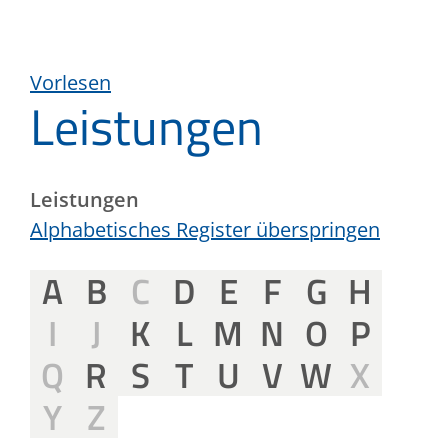
Vorlesen
Leistungen
Leistungen
Alphabetisches Register überspringen
A
B
C
D
E
F
G
H
I
J
K
L
M
N
O
P
Q
R
S
T
U
V
W
X
Y
Z