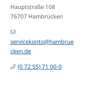
Hauptstraße 108
76707
Hambrücken
servicekonto@hambrue
cken.de
(0
72
55) 71
00-0