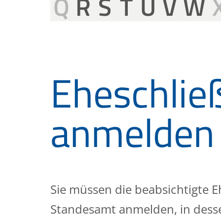
Q
R
S
T
U
V
W
Eheschlie
anmelden
Sie müssen die beabsichtigte 
Standesamt anmelden, in desse