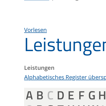
Vorlesen
Leistunge
Leistungen
Alphabetisches Register übers
A
B
C
D
E
F
G