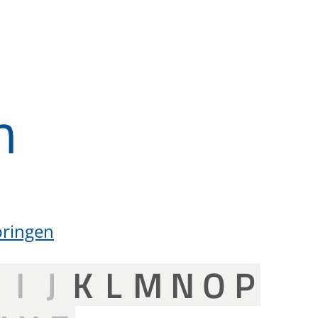
n
pringen
H
I
J
K
L
M
N
O
P