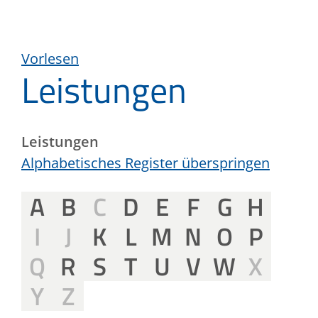
Vorlesen
Leistungen
Leistungen
Alphabetisches Register überspringen
A
B
C
D
E
F
G
H
I
J
K
L
M
N
O
P
Q
R
S
T
U
V
W
X
Y
Z