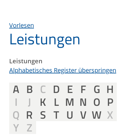
Vorlesen
Leistungen
Leistungen
Alphabetisches Register überspringen
A
B
C
D
E
F
G
H
I
J
K
L
M
N
O
P
Q
R
S
T
U
V
W
X
Y
Z