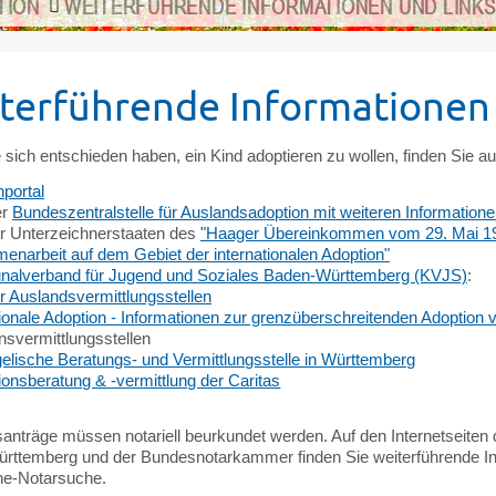
TION
WEITERFÜHRENDE INFORMATIONEN UND LINKS
terführende Informationen 
sich entschieden haben, ein Kind adoptieren zu wollen, finden Sie a
nportal
er
Bundeszentralstelle für Auslandsadoption mit weiteren Informatione
er Unterzeichnerstaaten des
"Haager Übereinkommen vom 29. Mai 199
narbeit auf dem Gebiet der internationalen Adoption"
alverband für Jugend und Soziales Baden-Württemberg (KVJS)
:
er Auslandsvermittlungsstellen
tionale Adoption - Informationen zur grenzüberschreitenden Adoption 
nsvermittlungsstellen
elische Beratungs- und Vermittlungsstelle in Württemberg
ionsberatung & -vermittlung der Caritas
anträge müssen notariell beurkundet werden. Auf den Internetseiten
rttemberg und der Bundesnotarkammer finden Sie weiterführende In
ne-Notarsuche.