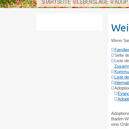
STARTSEITE
LEBENSLAGE
ADOP
Wei
Wenn Sie 
Familie
Seite d
Liste d
Zusamme
Kommun
Liste d
Interna
Adoptio
Evang
Adopt
Adoptions
Baden-Wü
eine Onli