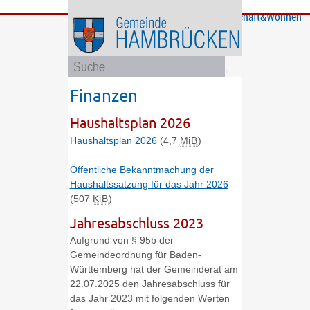
Bürgerservice
Gemeinde
Bildung
Rathaus
Freizeit
Wirtschaft&Wohnen
und
und
Soziales
Politik
Finanzen
Haushaltsplan 2026
Haushaltsplan 2026
(4,7
MiB
)
Öffentliche Bekanntmachung der
Haushaltssatzung für das Jahr 2026
(507
KiB
)
Jahresabschluss 2023
Aufgrund von § 95b der
Gemeindeordnung für Baden-
Württemberg hat der Gemeinderat am
22.07.2025 den Jahresabschluss für
das Jahr 2023 mit folgenden Werten