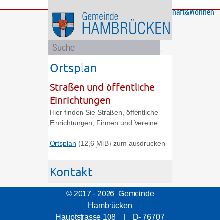
Bürgerservice
Gemeinde
Bildung
Rathaus
Freizeit
Wirtschaft&Wohnen
und
und
Soziales
Politik
Ortsplan
Straßen und öffentliche
Einrichtungen
Hier finden Sie Straßen, öffentliche
Einrichtungen, Firmen und Vereine
Ortsplan
(12,6
MiB
)
zum ausdrucken
Kontakt
© 2017 - 2026 Gemeinde
Hambrücken
Hauptstrasse 108 | D- 76707