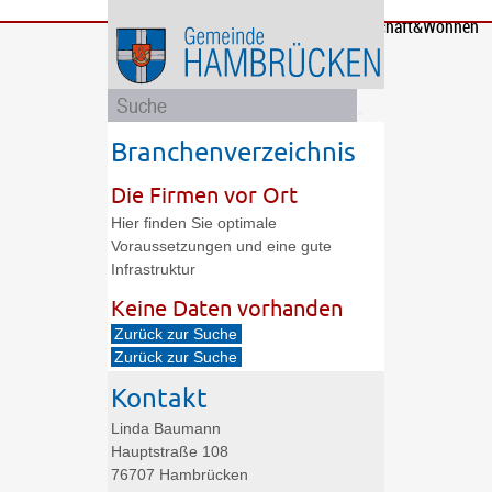
Bürgerservice
Gemeinde
Bildung
Rathaus
Freizeit
Wirtschaft&Wohnen
und
und
Soziales
Politik
Branchenverzeichnis
Die Firmen vor Ort
Hier finden Sie optimale
Voraussetzungen und eine gute
Infrastruktur
Keine Daten vorhanden
Zurück zur Suche
Zurück zur Suche
Kontakt
Linda
Baumann
Hauptstraße 108
76707
Hambrücken