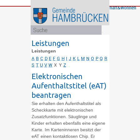
Bürgerservice
Gemeinde
Bildung
Rathaus
Freizeit
Wirtschaft&Wohnen
und
und
Soziales
Politik
Leistungen
Leistungen
A
B
C
D
E
F
G
H
I
J
K
L
M
N
O
P
Q
R
S
T
U
V
W
X
Y
Z
Elektronischen
Aufenthaltstitel (eAT)
beantragen
Sie erhalten den Aufenthaltstitel als
Scheckkarte mit elektronischen
Zusatzfunktionen. Säuglinge und
Kinder erhalten ebenfalls eine eigene
Karte. Im Karteninneren besitzt der
eAT einen kontaktlosen Chip. Er