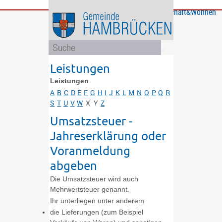
Bürgerservice
Gemeinde
Bildung
Rathaus
Freizeit
Wirtschaft&Wohnen
und
und
Soziales
Politik
Leistungen
Leistungen
A
B
C
D
E
F
G
H
I
J
K
L
M
N
O
P
Q
R
S
T
U
V
W
X
Y
Z
Umsatzsteuer -
Jahreserklärung oder
Voranmeldung
abgeben
Die Umsatzsteuer wird auch
Mehrwertsteuer genannt.
Ihr unterliegen unter anderem
die Lieferungen (zum Beispiel