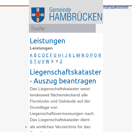
Bürgerservice
Gemeinde
Bildung
Rathaus
Freizeit
Wirtschaft&Wohnen
und
und
Soziales
Politik
Leistungen
Leistungen
A
B
C
D
E
F
G
H
I
J
K
L
M
N
O
P
Q
R
S
T
U
V
W
X
Y
Z
Liegenschaftskataster
- Auszug beantragen
Das Liegenschaftskataster weist
landesweit flächendeckend alle
Flurstücke und Gebäude auf der
Grundlage von
Liegenschaftsvermessungen nach.
Das Liegenschaftskataster dient
als amtliches Verzeichnis für das