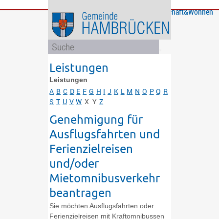
Bürgerservice
Gemeinde
Bildung
Rathaus
Freizeit
Wirtschaft&Wohnen
und
und
Soziales
Politik
Leistungen
Leistungen
A
B
C
D
E
F
G
H
I
J
K
L
M
N
O
P
Q
R
S
T
U
V
W
X
Y
Z
Genehmigung für
Ausflugsfahrten und
Ferienzielreisen
und/oder
Mietomnibusverkehr
beantragen
Sie möchten Ausflugsfahrten oder
Ferienzielreisen mit Kraftomnibussen