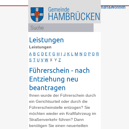
Bürgerservice
Gemeinde
Bildung
Rathaus
Freizeit
Wirtschaft&Wohnen
und
und
Soziales
Politik
Leistungen
Leistungen
A
B
C
D
E
F
G
H
I
J
K
L
M
N
O
P
Q
R
S
T
U
V
W
X
Y
Z
Führerschein - nach
Entziehung neu
beantragen
Ihnen wurde der Führerschein durch
ein Gerichtsurteil oder durch die
Führerscheinstelle entzogen? Sie
möchten wieder ein Kraftfahrzeug im
Straßenverkehr führen? Dann
benötigen Sie einen neuerteilten