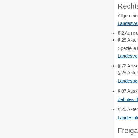
Recht
Allgemein
Landesver
§ 2
Ausna
§ 29
Akten
Spezielle
Landesver
§ 72 Anwe
§ 29 Akten
Landesbe
§ 87
Ausk
Zehntes B
§ 25
Akten
Landesinf
Freig