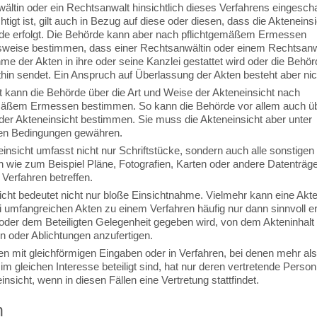
ältin oder ein Rechtsanwalt hinsichtlich dieses Verfahrens eingescha
tigt ist, gilt auch in Bezug auf diese oder diesen, dass die Akteneinsi
de erfolgt. Die Behörde kann aber nach pflichtgemäßem Ermessen
eise bestimmen, dass einer Rechtsanwältin oder einem Rechtsanw
me der Akten in ihre oder seine Kanzlei gestattet wird oder die Behör
hin sendet. Ein Anspruch auf Überlassung der Akten besteht aber nic
 kann die Behörde über die Art und Weise der Akteneinsicht nach
mäßem Ermessen bestimmen. So kann die Behörde vor allem auch ü
 der Akteneinsicht bestimmen. Sie muss die Akteneinsicht aber unter
en Bedingungen gewähren.
insicht umfasst nicht nur Schriftstücke, sondern auch alle sonstigen
 wie zum Beispiel Pläne, Fotografien, Karten oder andere Datenträger
Verfahren betreffen.
icht bedeutet nicht nur bloße Einsichtnahme. Vielmehr kann eine Akte
i umfangreichen Akten zu einem Verfahren häufig nur dann sinnvoll er
oder dem Beteiligten Gelegenheit gegeben wird, von dem Akteninhalt
n oder Ablichtungen anzufertigen.
en mit gleichförmigen Eingaben oder in Verfahren, bei denen mehr als
m gleichen Interesse beteiligt sind, hat nur deren vertretende Person
insicht, wenn in diesen Fällen eine Vertretung stattfindet.
n