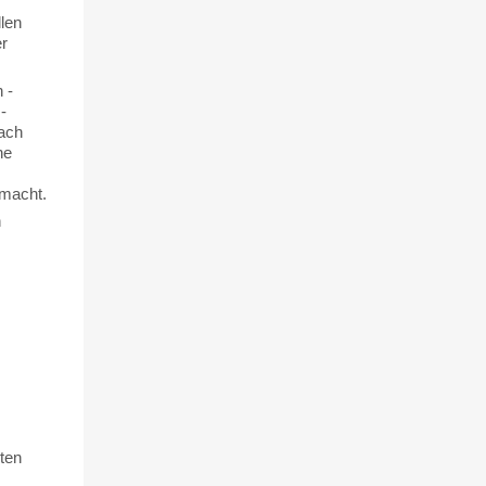
len
er
 -
-
nach
ne
 macht.
n
ten