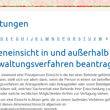
stungen
D
E
F
G
H
I
J
K
L
M
N
O
P
Q
R
S
T
U
V
W
X
eneinsicht in und außerhalb
waltungsverfahren beantra
 inwieweit eine Privatperson Einsicht in die bei einer Behörde geführ
n, stellt sich vor allem dann, wenn die Person in einem sie betreff
sverfahren als Antragstellerin oder Antragsteller oder sonst Beteiligt
r klären will, welchen Sachverhalt eine Behörde ihrer Entscheidung z
 oder welche rechtlichen Möglichkeiten ihr/ihm zur Verfügung stehen.
um eine Einsicht in Akten geht, die zu einem laufenden Verfahren gef
t dieses Akteneinsichtsrecht allgemein im
waltungsverfahrensgesetz geregelt.