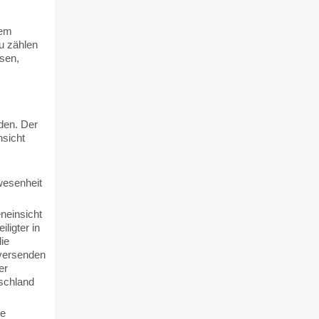
dem
u zählen
sen,
den. Der
nsicht
wesenheit
neinsicht
ligter in
ie
 versenden
er
schland
ne