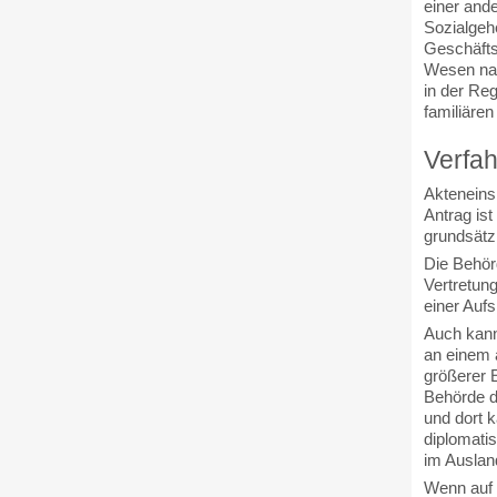
einer and
Sozialgeh
Geschäfts
Wesen nac
in der Re
familiären
Verfah
Akteneins
Antrag ist
grundsätz
Die Behör
Vertretun
einer Aufs
Auch kann
an einem a
größerer 
Behörde d
und dort k
diplomati
im Ausland
Wenn auf 