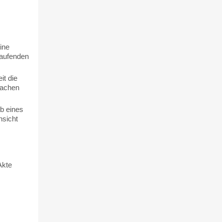
ine
laufenden
it die
machen
lb eines
nsicht
Akte