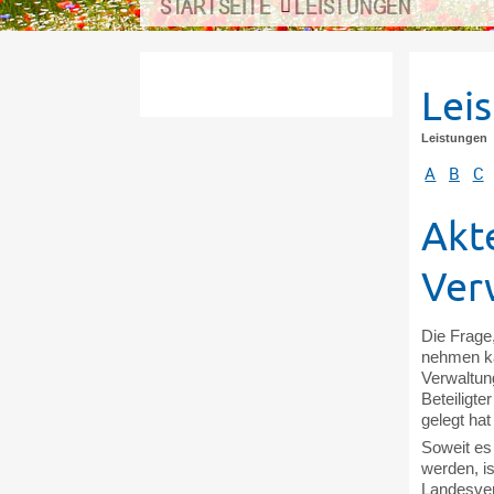
STARTSEITE
LEISTUNGEN
Lei
Leistungen
A
B
C
Akt
Ver
Die Frage,
nehmen kan
Verwaltung
Beteiligte
gelegt hat
Soweit es 
werden, is
Landesver