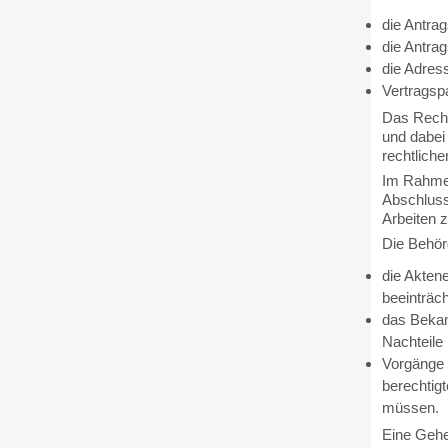
die Antrag
die Antra
die Adres
Vertragspa
Das Recht 
und dabei
rechtliche
Im Rahmen
Abschluss
Arbeiten z
Die Behör
die Akten
beeinträch
das Bekan
Nachteile
Vorgänge 
berechtigt
müssen.
Eine Gehe