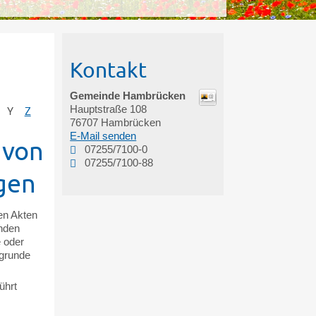
Kontakt
Gemeinde Hambrücken
Hauptstraße 108
Y
Z
76707
Hambrücken
E-Mail senden
 von
07255/7100-0
07255/7100-88
gen
ten Akten
enden
e oder
ugrunde
ührt