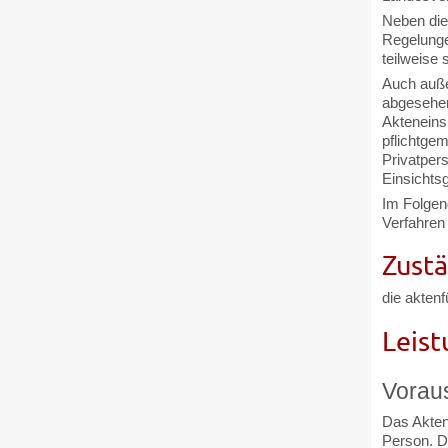
Neben die
Regelunge
teilweise 
Auch auße
abgesehen
Akteneins
pflichtge
Privatper
Einsichts
Im Folgen
Verfahren 
Zustä
die akten
Leist
Vorau
Das Aktene
Person. Di