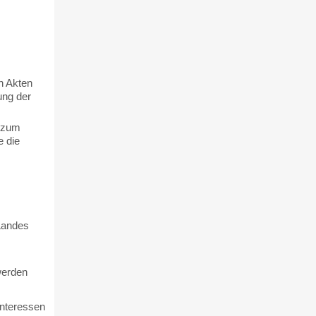
n Akten
ung der
s zum
 die
Landes
werden
Interessen