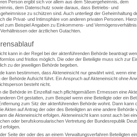
eren Person ergibt sich vor allem aus dem Steuergeheimnis, dem
eimnis, dem Datenschutz sowie daraus, dass Betriebs- und
geheimnisse zu schützen sind. Auch unterliegt der Geheimhaltung 
h die Privat- und Intimsphäre von anderen privaten Personen. Hierz
gel zum Beispiel Angaben zu Einkommens- und Vermögensverhältnis
 Verhältnissen oder ärztlichen Gutachten.
rensablauf
icht kann in der Regel bei der aktenführenden Behörde beantragt wer
 formlos und fristlos möglich. Die oder der Beteiligte muss sich zur Ei
lich zu der jeweiligen Behörde begeben.
de kann bestimmen, dass Akteneinsicht nur gewährt wird, wenn eine
g der Behörde Aufsicht führt. Ein Anspruch auf Akteneinsicht ohne An
ichtsperson besteht nicht.
 die Behörde im Einzelfall nach pflichtgemäßem Ermessen eine Akte
nderen Ort gestatten, zum Beispiel wenn eine Beteiligte oder ein Betei
Entfernung zum Sitz der aktenführenden Behörde wohnt. Dann kann d
ie Akten auf Antrag der oder des Beteiligten an eine andere Behörde
ann die Akteneinsicht erfolgen. Akteneinsicht kann sonst auch bei ein
schen oder berufskonsularischen Vertretung der Bundesrepublik Deut
 erfolgen.
der Seite der oder des an einem Verwaltungsverfahren Beteiligten ei