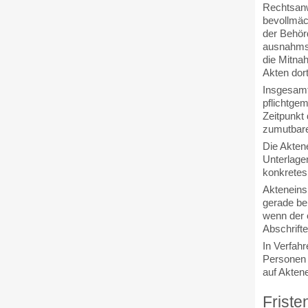
Rechtsanw
bevollmäch
der Behör
ausnahmsw
die Mitnah
Akten dort
Insgesamt
pflichtge
Zeitpunkt
zumutbar
Die Aktene
Unterlagen
konkretes 
Akteneins
gerade be
wenn der 
Abschrifte
In Verfahr
Personen i
auf Aktene
Friste