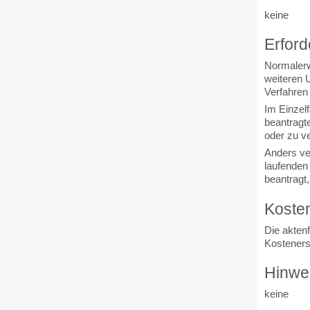
keine
Erford
Normalerw
weiteren U
Verfahren 
Im Einzelf
beantragte
oder zu ve
Anders ver
laufenden
beantragt
Koste
Die akten
Kosteners
Hinwe
keine