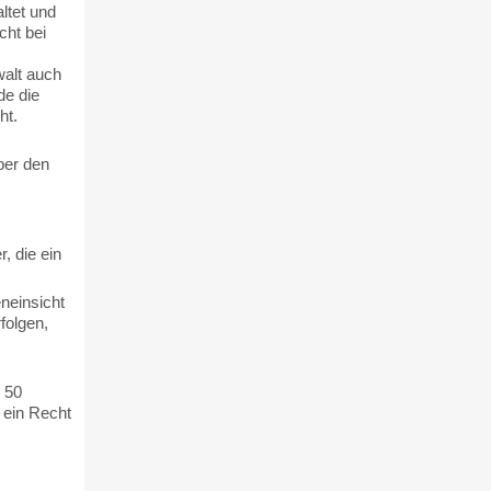
ltet und
cht bei
alt auch
de die
ht.
ber den
, die ein
neinsicht
folgen,
 50
 ein Recht