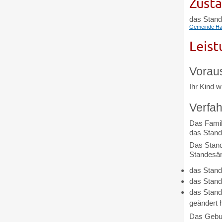
Zustä
das Stand
Gemeinde H
Leist
Vorau
Ihr Kind w
Verfah
Das Famil
das Stand
Das Stand
Standesäm
das Stand
das Stande
das Stand
geändert 
Das Geburt