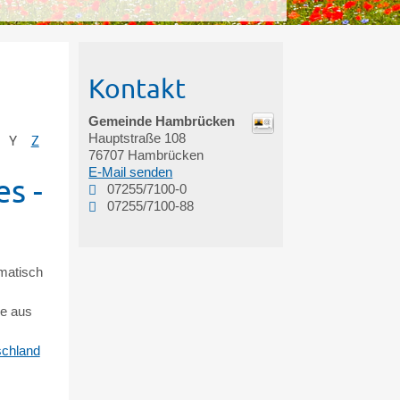
Kontakt
Gemeinde Hambrücken
Hauptstraße 108
Y
Z
76707
Hambrücken
E-Mail senden
s -
07255/7100-0
07255/7100-88
matisch
ke aus
schland