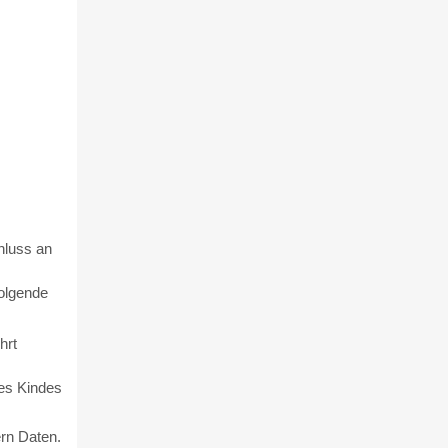
hluss an
folgende
hrt
es Kindes
ern Daten.