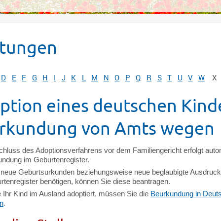
stungen
D
E
F
G
H
I
J
K
L
M
N
O
P
Q
R
S
T
U
V
W
X
ption eines deutschen Kinde
rkundung von Amts wegen
hluss des Adoptionsverfahrens vor dem Familiengericht erfolgt auto
undung im Geburtenregister.
 neue Geburtsurkunden beziehungsweise neu
e beglaubigte Ausdruc
tenregister benötigen, können Sie diese beantragen.
 Ihr Kind im Ausland adoptiert, müssen Sie die
Beurkundung in Deut
n
.