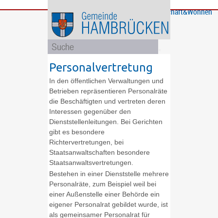
Bürgerservice
Gemeinde
Bildung
Rathaus
Freizeit
Wirtschaft&Wohnen
und
und
Soziales
Politik
Personalvertretung
In den öffentlichen Verwaltungen und
Betrieben repräsentieren Personalräte
die Beschäftigten und vertreten deren
Interessen gegenüber den
Dienststellenleitungen. Bei Gerichten
gibt es besondere
Richtervertretungen, bei
Staatsanwaltschaften besondere
Staatsanwaltsvertretungen.
Bestehen in einer Dienststelle mehrere
Personalräte, zum Beispiel weil bei
einer Außenstelle einer Behörde ein
eigener Personalrat gebildet wurde, ist
als gemeinsamer Personalrat für