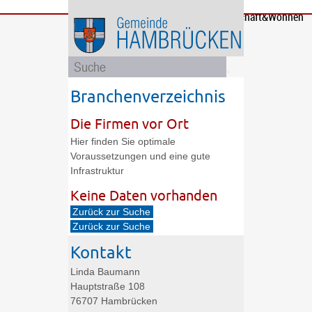
Bürgerservice
Gemeinde
Bildung
Rathaus
Freizeit
Wirtschaft&Wohnen
und
und
Soziales
Politik
Branchenverzeichnis
Die Firmen vor Ort
Hier finden Sie optimale
Voraussetzungen und eine gute
Infrastruktur
Keine Daten vorhanden
Zurück zur Suche
Zurück zur Suche
Kontakt
Linda
Baumann
Hauptstraße 108
76707
Hambrücken